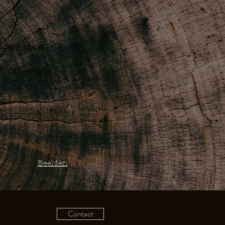
k bekijken?
olledige galerij​.
r het album
Beelden
Contact