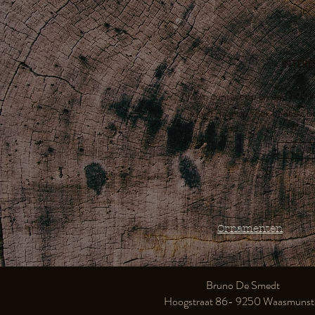
Intere
Neem contact op en dan bekijk
je juist naar op zoek bent en ho
Cont
Ornamenten
Bruno De Smedt
Hoogstraat 86- 9250 Waasmunste