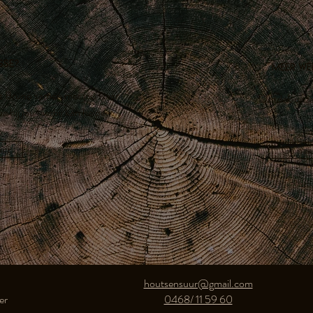
sse?
Meer wer
t Bruno samen met jou waar
Ontdek onze v
e hij jou hierbij kan helpen.
act
Ga naa
houtsensuur@gmail.com
r​
0468/ 11 59 60